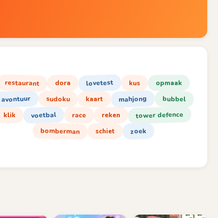
lovetest
restaurant
kus
dora
opmaak
avontuur
mahjong
sudoku
bubbel
kaart
tower defence
voetbal
race
klik
reken
bomberman
zoek
schiet