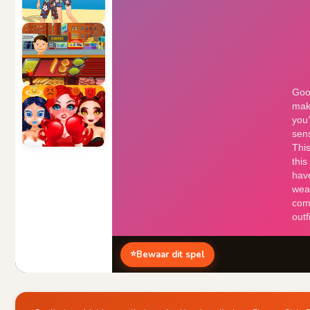
⭐
Bewaar dit spel